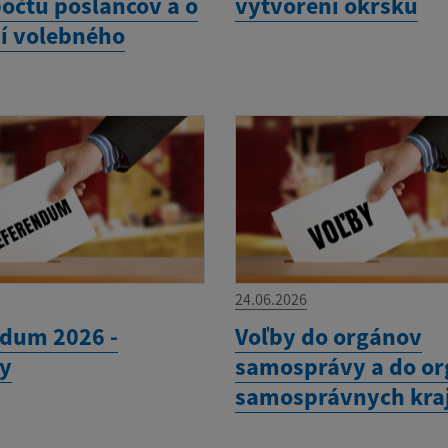
počtu poslancov a o
vytvorení okrsku
í volebného
24.06.2026
dum 2026 -
Voľby do orgánov
y
samosprávy a do o
samosprávnych kra