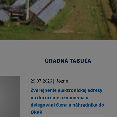
ÚRADNÁ TABUĽA
29.07.2026 | Rôzne
Zverejnenie elektronickej adresy
na doručenie oznámenia o
delegovaní člena a náhradníka do
OkVK