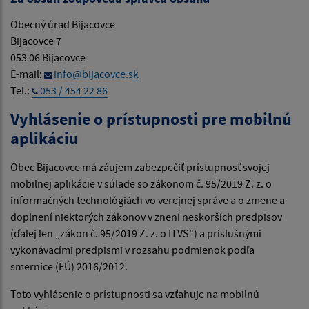
Obecný úrad Bijacovce
Bijacovce 7
053 06 Bijacovce
E-mail:
info@bijacovce.sk
Tel.:
053 / 454 22 86
Vyhlásenie o prístupnosti pre mobilnú
aplikáciu
Obec Bijacovce má záujem zabezpečiť prístupnosť svojej
mobilnej aplikácie v súlade so zákonom č. 95/2019 Z. z. o
informačných technológiách vo verejnej správe a o zmene a
doplnení niektorých zákonov v znení neskorších predpisov
(ďalej len „zákon č. 95/2019 Z. z. o ITVS") a príslušnými
vykonávacími predpismi v rozsahu podmienok podľa
smernice (EÚ) 2016/2012.
Toto vyhlásenie o prístupnosti sa vzťahuje na mobilnú