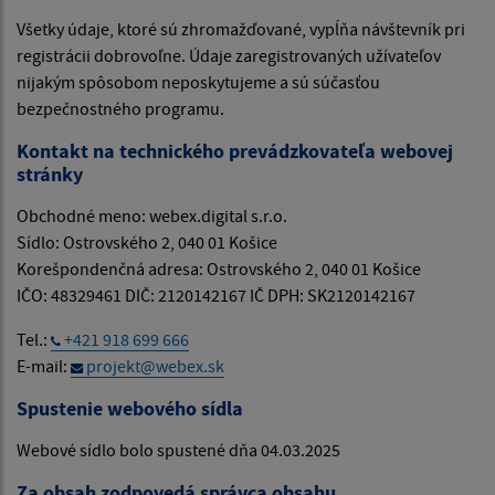
Všetky údaje, ktoré sú zhromažďované, vypĺňa návštevník pri
registrácii dobrovoľne. Údaje zaregistrovaných užívateľov
nijakým spôsobom neposkytujeme a sú súčasťou
bezpečnostného programu.
Kontakt na technického prevádzkovateľa webovej
stránky
Obchodné meno: webex.digital s.r.o.
Sídlo: Ostrovského 2, 040 01 Košice
Korešpondenčná adresa: Ostrovského 2, 040 01 Košice
IČO: 48329461 DIČ: 2120142167 IČ DPH: SK2120142167
Tel.:
+421 918 699 666
E-mail:
projekt@webex.sk
Spustenie webového sídla
Webové sídlo bolo spustené dňa 04.03.2025
Za obsah zodpovedá správca obsahu