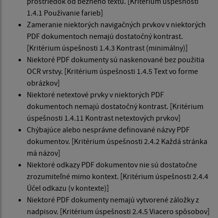
prostriedok od bežného textu. [Kritérium úspešnosti
1.4.1 Používanie farieb]
Zameranie niektorých navigačných prvkov v niektorých
PDF dokumentoch nemajú dostatočný kontrast.
[Kritérium úspešnosti 1.4.3 Kontrast (minimálny)]
Niektoré PDF dokumenty sú naskenované bez použitia
OCR vrstvy. [Kritérium úspešnosti 1.4.5 Text vo forme
obrázkov]
Niektoré netextové prvky v niektorých PDF
dokumentoch nemajú dostatočný kontrast. [Kritérium
úspešnosti 1.4.11 Kontrast netextových prvkov]
Chýbajúce alebo nesprávne definované názvy PDF
dokumentov. [Kritérium úspešnosti 2.4.2 Každá stránka
má názov]
Niektoré odkazy PDF dokumentov nie sú dostatočne
zrozumiteľné mimo kontext. [Kritérium úspešnosti 2.4.4
Účel odkazu (v kontexte)]
Niektoré PDF dokumenty nemajú vytvorené záložky z
nadpisov. [Kritérium úspešnosti 2.4.5 Viacero spôsobov]