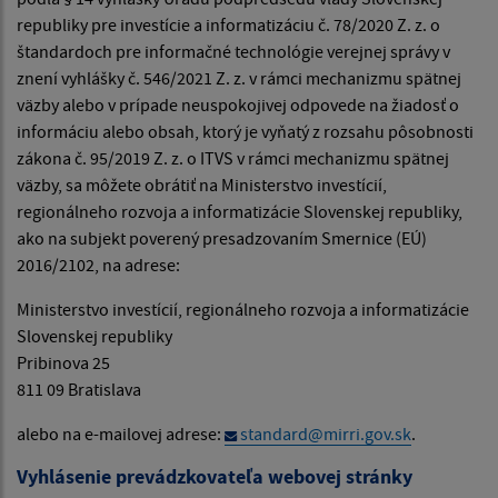
republiky pre investície a informatizáciu č. 78/2020 Z. z. o
štandardoch pre informačné technológie verejnej správy v
znení vyhlášky č. 546/2021 Z. z. v rámci mechanizmu spätnej
väzby alebo v prípade neuspokojivej odpovede na žiadosť o
informáciu alebo obsah, ktorý je vyňatý z rozsahu pôsobnosti
zákona č. 95/2019 Z. z. o ITVS v rámci mechanizmu spätnej
väzby, sa môžete obrátiť na Ministerstvo investícií,
regionálneho rozvoja a informatizácie Slovenskej republiky,
ako na subjekt poverený presadzovaním Smernice (EÚ)
2016/2102, na adrese:
Ministerstvo investícií, regionálneho rozvoja a informatizácie
Slovenskej republiky
Pribinova 25
811 09 Bratislava
alebo na e-mailovej adrese:
standard@mirri.gov.sk
.
Vyhlásenie prevádzkovateľa webovej stránky