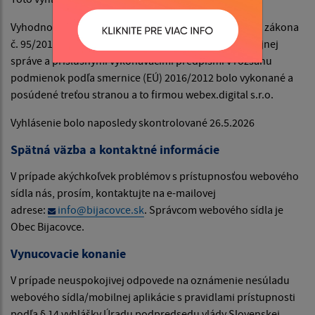
Vyhodnotenie súladu webového sídla s požiadavkami zákona
č. 95/2019 Z. z. o informačných technológiách vo verejnej
správe a príslušnými vykonávacími predpismi v rozsahu
podmienok podľa smernice (EÚ) 2016/2012 bolo vykonané a
posúdené treťou stranou a to firmou webex.digital s.r.o.
Vyhlásenie bolo naposledy skontrolované 26.5.2026
Spätná väzba a kontaktné informácie
V prípade akýchkoľvek problémov s prístupnosťou webového
sídla nás, prosím, kontaktujte na e-mailovej
adrese:
info@bijacovce.sk
. Správcom webového sídla je
Obec Bijacovce.
Vynucovacie konanie
V prípade neuspokojivej odpovede na oznámenie nesúladu
webového sídla/mobilnej aplikácie s pravidlami prístupnosti
podľa § 14 vyhlášky Úradu podpredsedu vlády Slovenskej