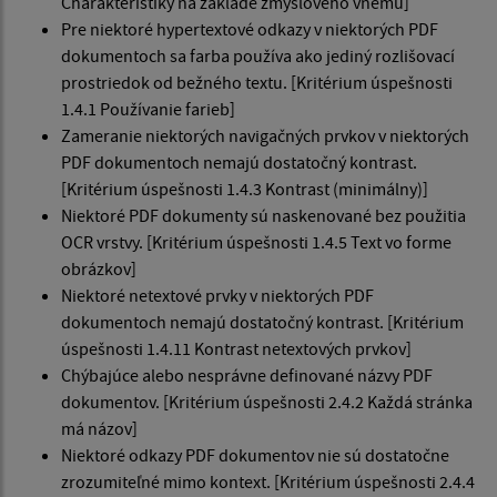
Charakteristiky na základe zmyslového vnemu]
Pre niektoré hypertextové odkazy v niektorých PDF
dokumentoch sa farba používa ako jediný rozlišovací
prostriedok od bežného textu. [Kritérium úspešnosti
1.4.1 Používanie farieb]
Zameranie niektorých navigačných prvkov v niektorých
PDF dokumentoch nemajú dostatočný kontrast.
[Kritérium úspešnosti 1.4.3 Kontrast (minimálny)]
Niektoré PDF dokumenty sú naskenované bez použitia
OCR vrstvy. [Kritérium úspešnosti 1.4.5 Text vo forme
obrázkov]
Niektoré netextové prvky v niektorých PDF
dokumentoch nemajú dostatočný kontrast. [Kritérium
úspešnosti 1.4.11 Kontrast netextových prvkov]
Chýbajúce alebo nesprávne definované názvy PDF
dokumentov. [Kritérium úspešnosti 2.4.2 Každá stránka
má názov]
Niektoré odkazy PDF dokumentov nie sú dostatočne
zrozumiteľné mimo kontext. [Kritérium úspešnosti 2.4.4