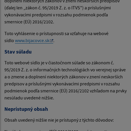
doplnení niektorých zákonov v znení neskorších predpisov
(ďalej len „zákon č. 95/2019 Z. z. o ITVS") a príslušnými
vykonávacími predpismi v rozsahu podmienok podľa
smernice (EÚ) 2016/2102.
Toto vyhlásenie o prístupnosti sa vzťahuje na webové
sídlo
www.bijacovce.sk
.
Stav súladu
Toto webové sídlo je v čiastočnom súlade so zákonom č.
95/2019 Z. z. o informačných technológiách vo verejnej správe
a o zmene a doplnení niektorých zákonov v znení neskorších
predpisov a príslušnými vykonávacími predpismi v rozsahu
podmienok podľa smernice (EÚ) 2016/2102 vzhľadom na prvky
nesúladu uvedené nižšie.
Neprístupný obsah
Obsah uvedený nižšie nie je prístupný z týchto dôvodov: