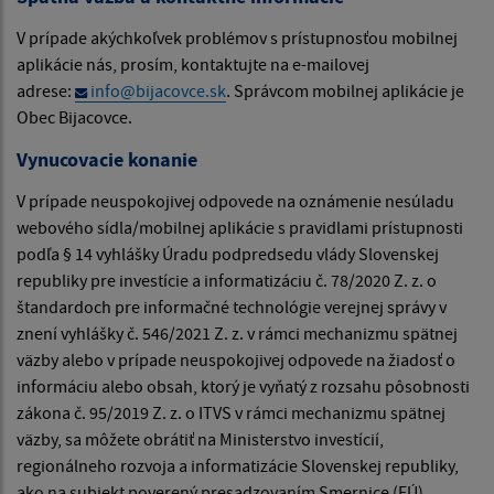
V prípade akýchkoľvek problémov s prístupnosťou mobilnej
aplikácie nás, prosím, kontaktujte na e-mailovej
adrese:
info@bijacovce.sk
. Správcom mobilnej aplikácie je
Obec Bijacovce.
Vynucovacie konanie
V prípade neuspokojivej odpovede na oznámenie nesúladu
webového sídla/mobilnej aplikácie s pravidlami prístupnosti
podľa § 14 vyhlášky Úradu podpredsedu vlády Slovenskej
republiky pre investície a informatizáciu č. 78/2020 Z. z. o
štandardoch pre informačné technológie verejnej správy v
znení vyhlášky č. 546/2021 Z. z. v rámci mechanizmu spätnej
väzby alebo v prípade neuspokojivej odpovede na žiadosť o
informáciu alebo obsah, ktorý je vyňatý z rozsahu pôsobnosti
zákona č. 95/2019 Z. z. o ITVS v rámci mechanizmu spätnej
väzby, sa môžete obrátiť na Ministerstvo investícií,
regionálneho rozvoja a informatizácie Slovenskej republiky,
ako na subjekt poverený presadzovaním Smernice (EÚ)