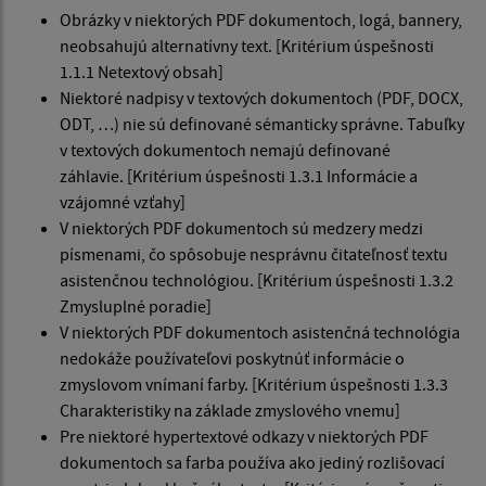
Obrázky v niektorých PDF dokumentoch, logá, bannery,
neobsahujú alternatívny text. [Kritérium úspešnosti
1.1.1 Netextový obsah]
Niektoré nadpisy v textových dokumentoch (PDF, DOCX,
ODT, …) nie sú definované sémanticky správne. Tabuľky
v textových dokumentoch nemajú definované
záhlavie. [Kritérium úspešnosti 1.3.1 Informácie a
vzájomné vzťahy]
V niektorých PDF dokumentoch sú medzery medzi
písmenami, čo spôsobuje nesprávnu čitateľnosť textu
asistenčnou technológiou. [Kritérium úspešnosti 1.3.2
Zmysluplné poradie]
V niektorých PDF dokumentoch asistenčná technológia
nedokáže používateľovi poskytnúť informácie o
zmyslovom vnímaní farby. [Kritérium úspešnosti 1.3.3
Charakteristiky na základe zmyslového vnemu]
Pre niektoré hypertextové odkazy v niektorých PDF
dokumentoch sa farba používa ako jediný rozlišovací