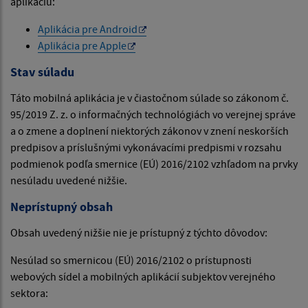
aplikáciu:
Aplikácia pre Android
Aplikácia pre Apple
Stav súladu
Táto mobilná aplikácia je v čiastočnom súlade so zákonom č.
95/2019 Z. z. o informačných technológiách vo verejnej správe
a o zmene a doplnení niektorých zákonov v znení neskorších
predpisov a príslušnými vykonávacími predpismi v rozsahu
podmienok podľa smernice (EÚ) 2016/2102 vzhľadom na prvky
nesúladu uvedené nižšie.
Neprístupný obsah
Obsah uvedený nižšie nie je prístupný z týchto dôvodov:
Nesúlad so smernicou (EÚ) 2016/2102 o prístupnosti
webových sídel a mobilných aplikácií subjektov verejného
sektora: