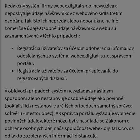
Redakčný systém firmy webex.digital s.r.o. nevyužíva a
neposkytuje údaje návštevníkov z webového sídla tretím
osobám. Tak isto ich nepredá alebo neponúkne na iné
komerčné údaje.Osobné údaje návštevníkov webu sú
zaznamenávané v týchto prípadoch:
Registrácia úžívateľov za účelom odoberania infomailov,
odosielaných zo systému webex.digital, s.r.o. správcom
portálu.
Registrácia užívateľov za účelom prispievania do
registrovaných diskusií.
V obidvoch prípadoch systém nevyžiadava násilnym
spôsobom alebo nestanovuje osobné údaje ako povinné
(pokiaľ si ich nestanoví v určitých prípadoch samotný správca
softvéru - mesto/ obec). Ak správca portálu vyžaduje vyplnenie
povinných údajov, ktoré môžu byť v nesúlade so Zákonom o
ochrane osobných dát, naša spoločnosť webex.digital s.r.o. sa
od takto zozbieraných informácii dištancuje.