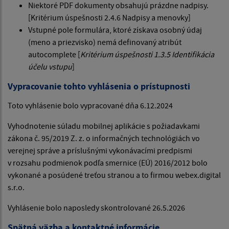
Niektoré PDF dokumenty obsahujú prázdne nadpisy.
[Kritérium úspešnosti 2.4.6 Nadpisy a menovky]
Vstupné pole formulára, ktoré získava osobný údaj
(meno a priezvisko) nemá definovaný atribút
autocomplete [
Kritérium úspešnosti 1.3.5 Identifikácia
účelu vstupu
]
Vypracovanie tohto vyhlásenia o prístupnosti
Toto vyhlásenie bolo vypracované dňa 6.12.2024
Vyhodnotenie súladu mobilnej aplikácie s požiadavkami
zákona č. 95/2019 Z. z. o informačných technológiách vo
verejnej správe a príslušnými vykonávacími predpismi
v rozsahu podmienok podľa smernice (EÚ) 2016/2012 bolo
vykonané a posúdené treťou stranou a to firmou webex.digital
s.r.o.
Vyhlásenie bolo naposledy skontrolované 26.5.2026
Spätná väzba a kontaktné informácie