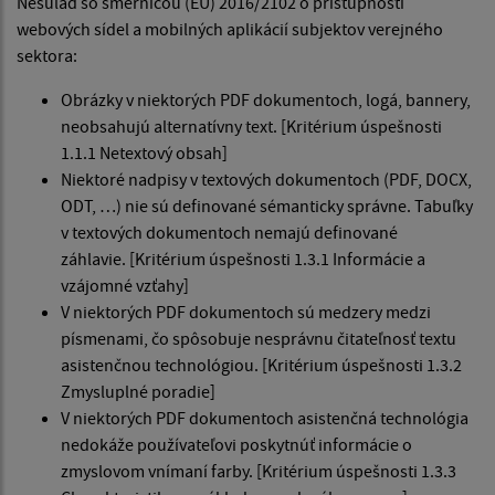
Nesúlad so smernicou (EÚ) 2016/2102 o prístupnosti
webových sídel a mobilných aplikácií subjektov verejného
sektora:
Obrázky v niektorých PDF dokumentoch, logá, bannery,
neobsahujú alternatívny text. [Kritérium úspešnosti
1.1.1 Netextový obsah]
Niektoré nadpisy v textových dokumentoch (PDF, DOCX,
ODT, …) nie sú definované sémanticky správne. Tabuľky
v textových dokumentoch nemajú definované
záhlavie. [Kritérium úspešnosti 1.3.1 Informácie a
vzájomné vzťahy]
V niektorých PDF dokumentoch sú medzery medzi
písmenami, čo spôsobuje nesprávnu čitateľnosť textu
asistenčnou technológiou. [Kritérium úspešnosti 1.3.2
Zmysluplné poradie]
V niektorých PDF dokumentoch asistenčná technológia
nedokáže používateľovi poskytnúť informácie o
zmyslovom vnímaní farby. [Kritérium úspešnosti 1.3.3