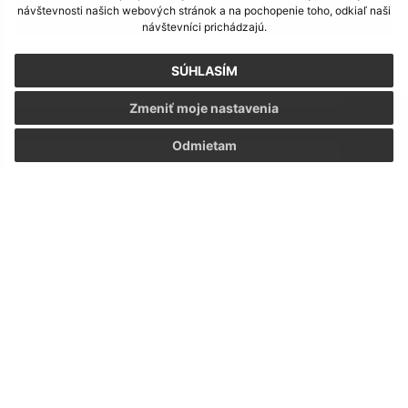
návštevnosti našich webových stránok a na pochopenie toho, odkiaľ naši
1
návštevníci prichádzajú.
2
SÚHLASÍM
Zmeniť moje nastavenia
>
Odmietam
Je táto stránka užitočná?
Áno
Nie
Boli tieto 
Boli 
Našli ste na stránke chybu?
Napíšte nám
Napíšte nám:
Meno (povinné)