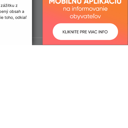
 zážitku z
obený obsah a
e toho, odkiaľ