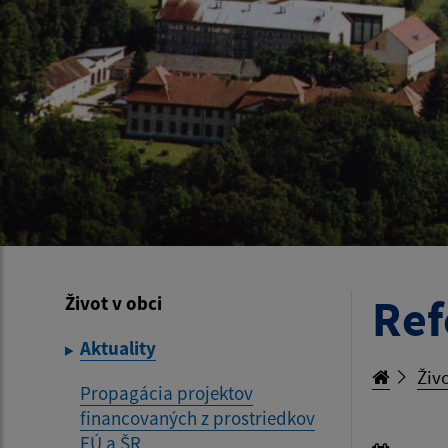
Ref
Život v obci
Aktuality
Živo
Propagácia projektov
financovaných z prostriedkov
EÚ a ŠR