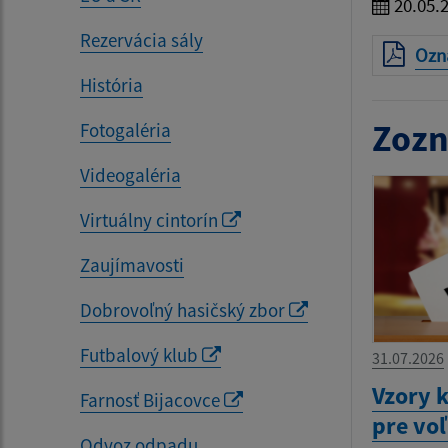
20.05.
Rezervácia sály
Ozn
História
Zozn
Fotogaléria
Videogaléria
Virtuálny cintorín
Zaujímavosti
Dobrovoľný hasičský zbor
Futbalový klub
31.07.2026
Vzory 
Farnosť Bijacovce
pre vo
Odvoz odpadu