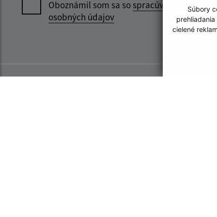
Oboznámil som sa so
spracúvaním
Súbory co
osobných údajov
prehliadania
cielené rekla