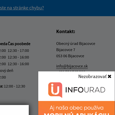
 ste na stránke chybu?
vás užitočné?
e pre vás užitočné?
Kontakt:
Obecný úrad Bijacovce
beda
Čas poobede
Bijacovce 7
2:00
12:30 - 17:00
053 06 Bijacovce
2:00
12:30 - 16:00
2:00
12:30 - 16:00
info@bijacovce.sk
ový deň
+421 534 542 286
Nezobrazovať
2:00
IČO: 00328961
ka:
12:00 - 12:30