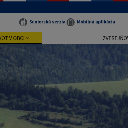
Seniorská verzia
Mobilná aplikácia
VOT V OBCI
ZVEREJŇO