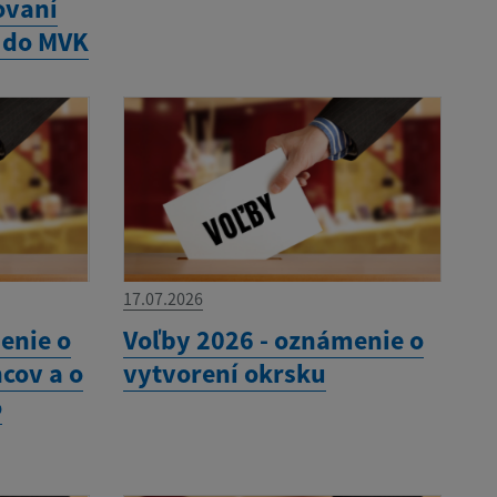
ovaní
 do MVK
17.07.2026
enie o
Voľby 2026 - oznámenie o
cov a o
vytvorení okrsku
o