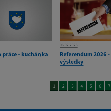
06.07.2026
 práce - kuchár/ka
Referendum 2026 -
Š
výsledky
1
2
3
4
5
6
7