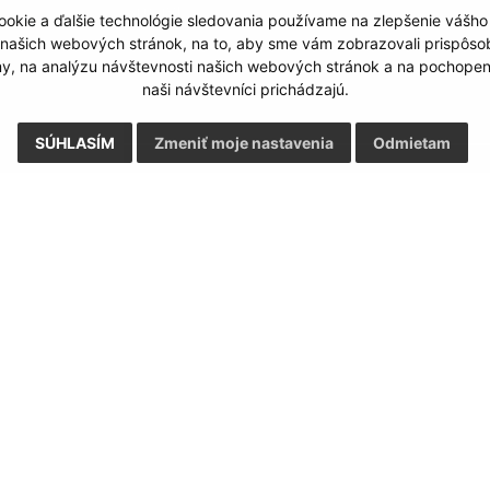
Google reCaptcha Response
Odoslať správu
okie a ďalšie technológie sledovania používame na zlepšenie vášho
 našich webových stránok, na to, aby sme vám zobrazovali prispôs
my, na analýzu návštevnosti našich webových stránok a na pochopeni
naši návštevníci prichádzajú.
SÚHLASÍM
Zmeniť moje nastavenia
Odmietam