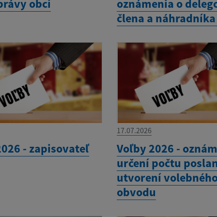
rávy obcí
oznámenia o deleg
člena a náhradníka
17.07.2026
026 - zapisovateľ
Voľby 2026 - oznám
určení počtu poslan
utvorení volebnéh
obvodu