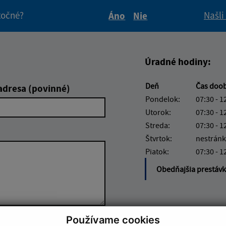
itočné?
Našli
Áno
Nie
Boli tieto informácie pre 
Boli tieto informáci
Úradné hodiny:
Deň
Čas doo
adresa (povinné)
Pondelok:
07:30 - 1
Utorok:
07:30 - 1
Streda:
07:30 - 1
Štvrtok:
nestránk
Piatok:
07:30 - 1
Obedňajšia prestáv
Používame cookies