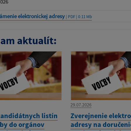
2026
ámenie elektronickej adresy
| PDF | 0.11 Mb
am aktualít:
29.07.2026
kandidátnych listín
Zverejnenie elektro
ľby do orgánov
adresy na doručeni