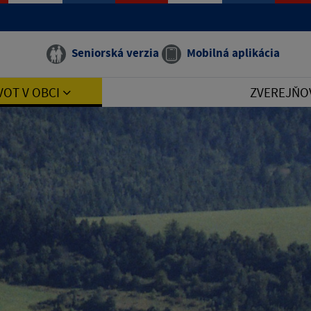
Seniorská verzia
Mobilná aplikácia
VOT V OBCI
ZVEREJŇO