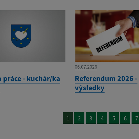
06.07.2026
 práce - kuchár/ka
Referendum 2026 -
Š
výsledky
1
2
3
4
5
6
7