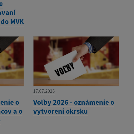
e
ovaní
 do MVK
17.07.2026
enie o
Voľby 2026 - oznámenie o
cov a o
vytvorení okrsku
o