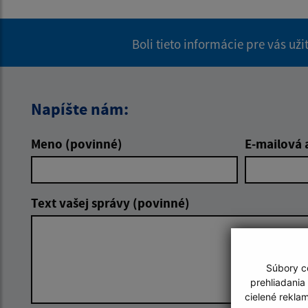
Boli tieto informácie pre vás už
Napíšte nám:
Meno (povinné)
E-mailová 
Text vašej správy (povinné)
Súbory co
prehliadania
cielené rekla