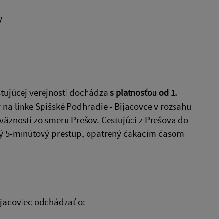
V
stujúcej verejnosti dochádza
s platnosťou od 1.
a linke Spišské Podhradie - Bijacovce v rozsahu
väzností zo smeru Prešov. Cestujúci z Prešova do
ý 5-minútový prestup, opatrený čakacím časom
jacoviec odchádzať o: