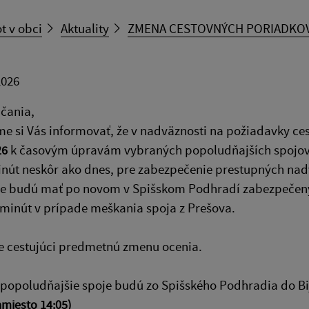
t v obci
Aktuality
ZMENA CESTOVNÝCH PORIADKO
2026
bčania,
e si Vás informovať, že v nadväznosti na požiadavky ce
k časovým úpravám vybraných popoludňajších spojov n
26
inút neskôr ako dnes, pre zabezpečenie prestupných nad
ce budú mať po novom v Spišskom Podhradí zabezpečen
 minút v prípade meškania spoja z Prešova.
e cestujúci predmetnú zmenu ocenia.
popoludňajšie spoje budú zo Spišského Podhradia do Bi
amiesto 14:05)