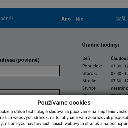
itočné?
Našli
Áno
Nie
Boli tieto informácie pre 
Boli tieto informáci
Úradné hodiny:
Deň
Čas doo
adresa (povinné)
Pondelok:
07:30 - 1
Utorok:
07:30 - 1
Streda:
07:30 - 1
Štvrtok:
nestránk
Piatok:
07:30 - 1
Používame cookies
Obedňajšia prestáv
okie a ďalšie technológie sledovania používame na zlepšenie vášho
 našich webových stránok, na to, aby sme vám zobrazovali prispôs
my, na analýzu návštevnosti našich webových stránok a na pochopeni