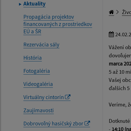
Aktuality
Živo
Propagácia projektov
financovaných z prostriedkov
EÚ a ŠR
24.02.
Rezervácia sály
Vážení o
dovoľujem
História
marca 20
Fotogaléria
5 až 10 m
Vašej ob
Videogaléria
ďalších 5
Virtuálny cintorín
Veríme, ž
Zaujímavosti
Dotknuté 
Dobrovoľný hasičský zbor
-
14:10 (n