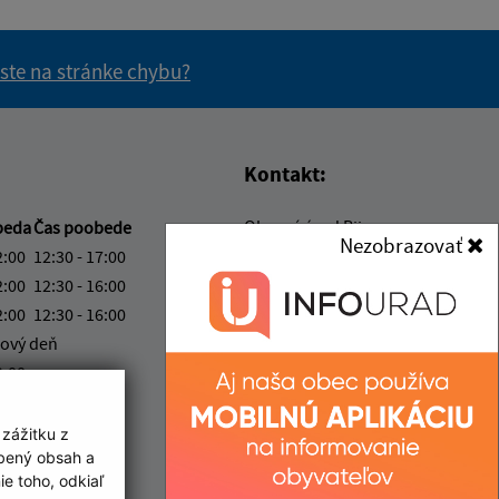
 ste na stránke chybu?
vás užitočné?
e pre vás užitočné?
Kontakt:
Obecný úrad Bijacovce
beda
Čas poobede
Nezobrazovať
Bijacovce 7
2:00
12:30 - 17:00
053 06 Bijacovce
2:00
12:30 - 16:00
2:00
12:30 - 16:00
info@bijacovce.sk
ový deň
+421 534 542 286
2:00
IČO: 00328961
ka:
12:00 - 12:30
 zážitku z
obený obsah a
e toho, odkiaľ