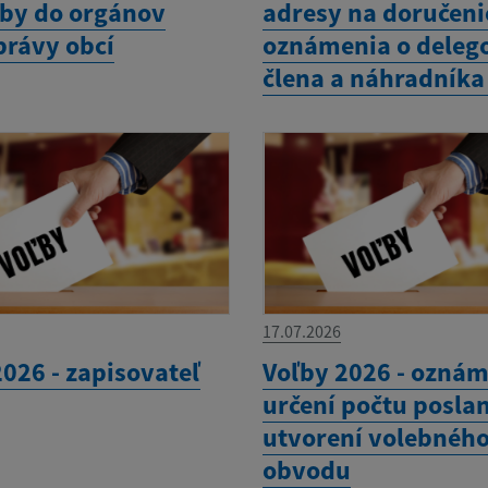
ľby do orgánov
adresy na doručeni
rávy obcí
oznámenia o deleg
člena a náhradníka
17.07.2026
026 - zapisovateľ
Voľby 2026 - oznám
určení počtu poslan
utvorení volebnéh
obvodu