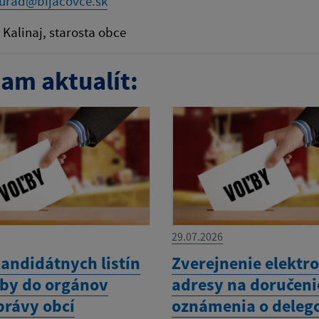
urad@bijacovce.sk
f Kalinaj, starosta obce
am aktualít:
29.07.2026
kandidátnych listín
Zverejnenie elektro
ľby do orgánov
adresy na doručeni
rávy obcí
oznámenia o deleg