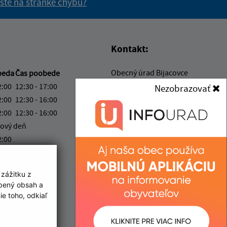
 ste na stránke chybu?
vás užitočné?
e pre vás užitočné?
Kontakt:
Obecný úrad Bijacovce
beda
Čas poobede
Bijacovce 7
2:00
12:30 - 17:00
Nezobrazovať
053 06 Bijacovce
2:00
12:30 - 16:00
2:00
12:30 - 16:00
info@bijacovce.sk
ový deň
+421 534 542 286
2:00
IČO: 00328961
ka:
12:00 - 12:30
 zážitku z
obený obsah a
e toho, odkiaľ