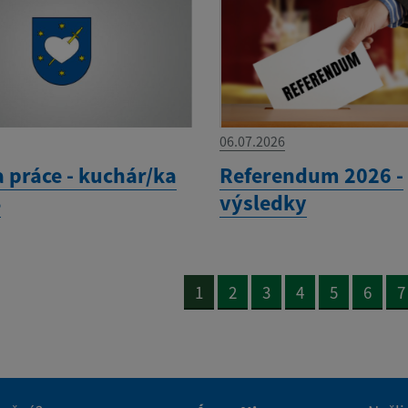
06.07.2026
 práce - kuchár/ka
Referendum 2026 -
Š
výsledky
1
2
3
4
5
6
7