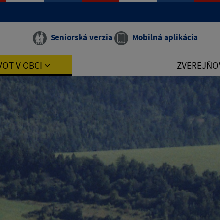
Seniorská verzia
Mobilná aplikácia
VOT V OBCI
ZVEREJŇO