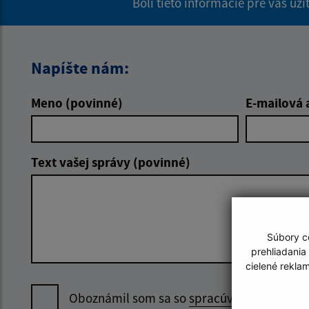
Boli tieto informácie pre vás už
Napíšte nám:
Meno (povinné)
E-mailová 
Text vašej správy (povinné)
Súbory co
prehliadania
cielené rekla
Oboznámil som sa so
spracúvaním