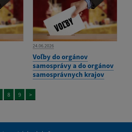
24.06.2026
Voľby do orgánov
samosprávy a do orgánov
samosprávnych krajov
8
9
>