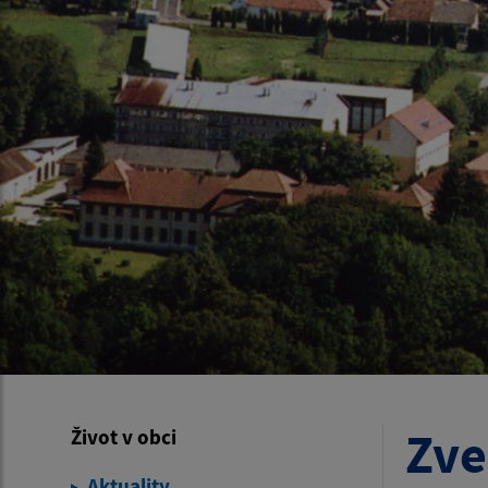
Zve
Život v obci
Aktuality