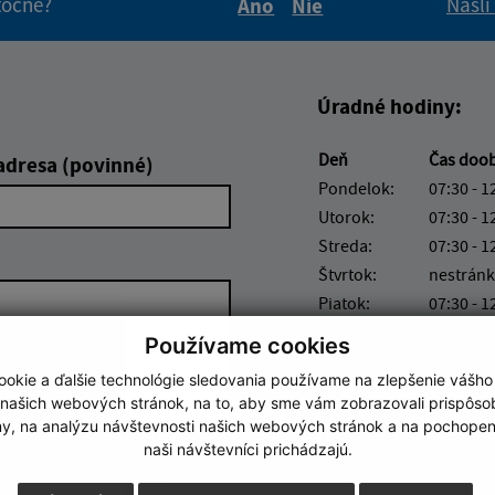
itočné?
Našli
Áno
Nie
Boli tieto informácie pre 
Boli tieto informáci
Úradné hodiny:
Deň
Čas doo
adresa (povinné)
Pondelok:
07:30 - 1
Utorok:
07:30 - 1
Streda:
07:30 - 1
Štvrtok:
nestránk
Piatok:
07:30 - 1
Obedňajšia prestáv
Používame cookies
okie a ďalšie technológie sledovania používame na zlepšenie vášho
 našich webových stránok, na to, aby sme vám zobrazovali prispôs
my, na analýzu návštevnosti našich webových stránok a na pochopeni
naši návštevníci prichádzajú.
Google reCaptcha Response
Odoslať správu