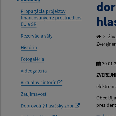
dor
Propagácia projektov
hla
financovaných z prostriedkov
EÚ a ŠR
Rezervácia sály
Živo
Zverejnen
História
Fotogaléria
30.01.
Videogaléria
ZVEREJN
Virtuálny cintorín
elektroni
Zaujímavosti
Obec Bija
prezident
Dobrovoľný hasičský zbor