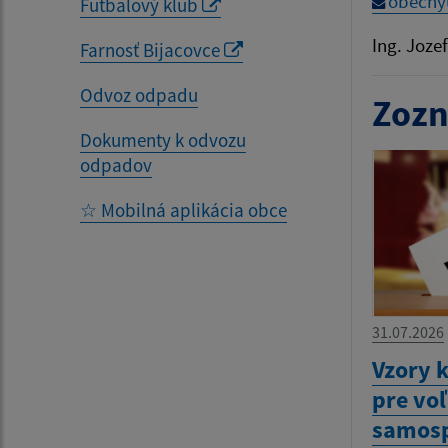
obecny
Futbalový klub
Ing. Joze
Farnosť Bijacovce
Odvoz odpadu
Zozn
Dokumenty k odvozu
odpadov
☆ Mobilná aplikácia obce
31.07.2026
Vzory 
pre vo
samosp