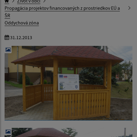
Život v obci
Propagácia projektov financovaných z prostriedkov EÚ a
ŠR
Oddychová zóna
31.12.2013