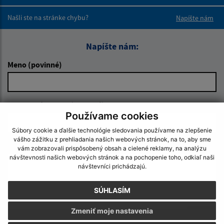
Boli tieto 
Boli 
Našli ste na stránke chybu?
Napíšte nám
Napíšte nám:
Meno (povinné)
E-mailová adresa (povinné)
Používame cookies
Súbory cookie a ďalšie technológie sledovania používame na zlepšenie
vášho zážitku z prehliadania našich webových stránok, na to, aby sme
Text vašej správy (povinné)
vám zobrazovali prispôsobený obsah a cielené reklamy, na analýzu
návštevnosti našich webových stránok a na pochopenie toho, odkiaľ naši
návštevníci prichádzajú.
SÚHLASÍM
Zmeniť moje nastavenia