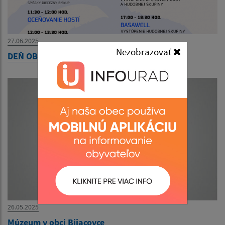
27.06.2025
Nezobrazovať
DEŇ OBCE BIJACOVCE
26.05.2025
Múzeum v obci Bijacovce