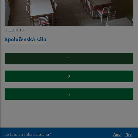
31.12.2013
Spoločenská sála
1
2
>
Je táto stránka užitočná?
Áno
Nie