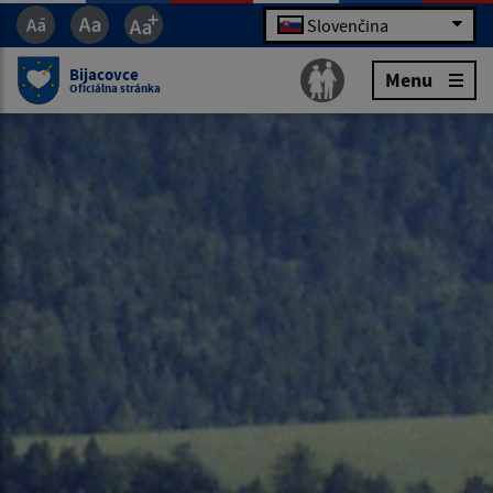
Slovenčina
Bijacovce
Menu
Oficiálna stránka